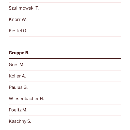
Szulimowski T.
Knorr W.
Kestel O.
Gruppe B
Gres M.
Koller A.
Paulus G.
Wiesenbacher H.
Poeltz M.
Kaschny S.