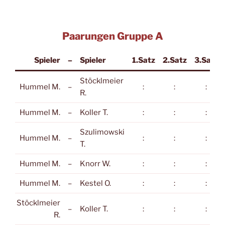
Paarungen Gruppe A
Spieler
–
Spieler
1.Satz
2.Satz
3.Satz
Stöcklmeier
Hummel M.
–
:
:
:
R.
Hummel M.
–
Koller T.
:
:
:
Szulimowski
Hummel M.
–
:
:
:
T.
Hummel M.
–
Knorr W.
:
:
:
Hummel M.
–
Kestel O.
:
:
:
Stöcklmeier
–
Koller T.
:
:
:
R.