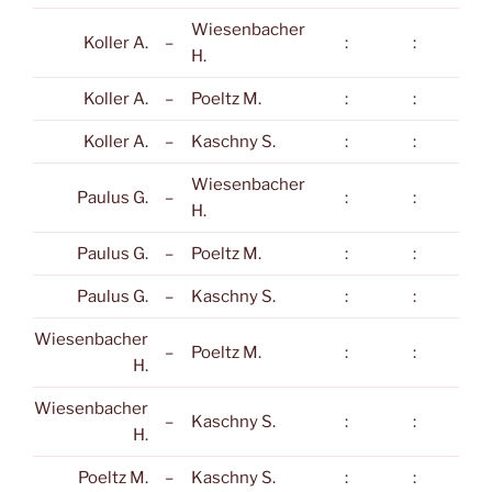
Wiesenbacher
Koller A.
–
:
:
:
H.
Koller A.
–
Poeltz M.
:
:
:
Koller A.
–
Kaschny S.
:
:
:
Wiesenbacher
Paulus G.
–
:
:
:
H.
Paulus G.
–
Poeltz M.
:
:
:
Paulus G.
–
Kaschny S.
:
:
:
Wiesenbacher
–
Poeltz M.
:
:
:
H.
Wiesenbacher
–
Kaschny S.
:
:
:
H.
Poeltz M.
–
Kaschny S.
:
:
: