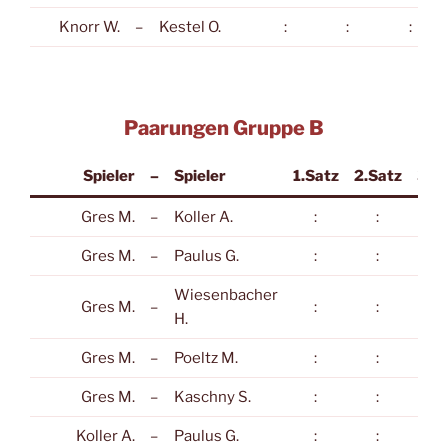
Knorr W.
–
Kestel O.
:
:
:
Paarungen Gruppe B
Spieler
–
Spieler
1.Satz
2.Satz
3.S
Gres M.
–
Koller A.
:
:
:
Gres M.
–
Paulus G.
:
:
:
Wiesenbacher
Gres M.
–
:
:
:
H.
Gres M.
–
Poeltz M.
:
:
:
Gres M.
–
Kaschny S.
:
:
:
Koller A.
–
Paulus G.
:
:
: