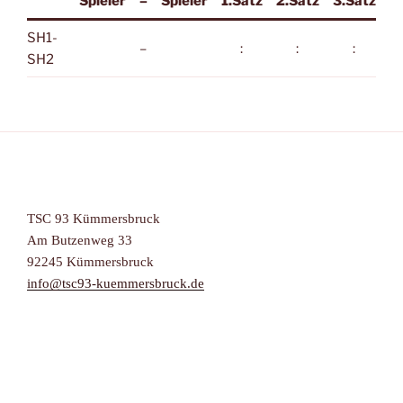
Spieler
–
Spieler
1.Satz
2.Satz
3.Satz
SH1-
–
:
:
:
SH2
TSC 93 Kümmersbruck
Am Butzenweg 33
92245 Kümmersbruck
info@tsc93-kuemmersbruck.de