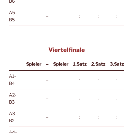
B6
A5-
–
:
:
:
B5
Viertelfinale
Spieler
–
Spieler
1.Satz
2.Satz
3.Satz
A1-
–
:
:
:
B4
A2-
–
:
:
:
B3
A3-
–
:
:
:
B2
A4-