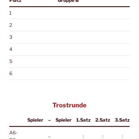
Platz
Gruppe B
1
2
3
4
5
6
Trostrunde
Spieler
–
Spieler
1.Satz
2.Satz
3.Satz
A6-
–
:
:
: