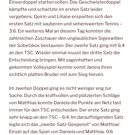
Einserdoppel starten sollen. Das Geschwisterdoppel
kämpfte und schwitzte im ersten Satz leider
vergebens. Quirin und Liliane erspielten sich den
ersten Satz mit sauberen und sehenswerten Tennis –
3:6. Ein weiteres Mal an diesem Tag konnten die
zahlreichen Zuschauer den unglaublichen Sigeswillen
der Sobetzkos bestaunen. Der zweite Satz ging mit 6:4
an den TSC. Wieder einmal musst der dritte Satz die
Entscheidung bringen. Mit sagenhaften und
gekonnten Volleyspiel konnte somit Janina ihren
sichtlich platten Bruder mit zum Sieg hieven.
Im zweiten Doppel ging es nicht weniger eng zur
Sache. Durch die kraftvollen und platzierten Schläge
von Matthias konnte Daniela die Punkte am Netz fast
immer für den TSC entscheiden. Der erste Satz ging
sehr knapp an den TSC – 6:4. Im darauffolgenden Satz
legte sich das „zweite-Satz-Gespenst“ von Matthias‘
Einzel auf das Spiel von Daniela und Matthias. 0:6