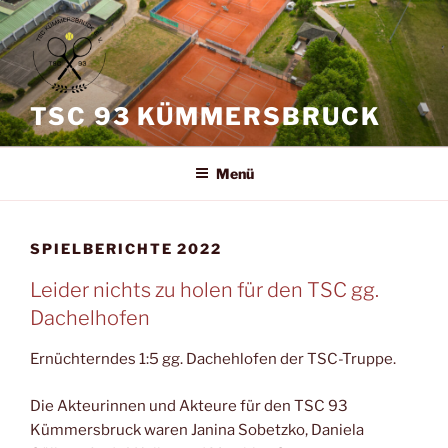
Zum
Inhalt
springen
TSC 93 KÜMMERSBRUCK
Menü
SPIELBERICHTE 2022
Leider nichts zu holen für den TSC gg.
Dachelhofen
Ernüchterndes 1:5 gg. Dachehlofen der TSC-Truppe.
Die Akteurinnen und Akteure für den TSC 93
Kümmersbruck waren Janina Sobetzko, Daniela