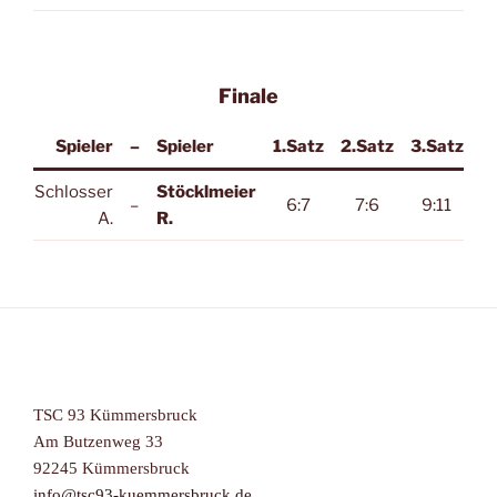
Finale
Spieler
–
Spieler
1.Satz
2
.Satz
3.Satz
Schlosser
Stöcklmeier
–
6:7
7:6
9:11
A.
R.
TSC 93 Kümmersbruck
Am Butzenweg 33
92245 Kümmersbruck
info@tsc93-kuemmersbruck.de