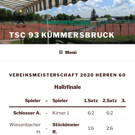
Zum
Inhalt
springen
TSC 93 KÜMMERSBRUCK
Menü
VEREINSMEISTERSCHAFT 2020 HERREN 60
Halbfinale
Spieler
–
Spieler
1.Satz
2.Satz
3.Sat
Schlosser A.
–
Kirner J.
6:2
6:2
:
Wiesenbacher
Stöcklmeier
–
1:6
2:6
:
H.
R.