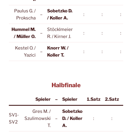
Paulus G. /
Sobetzko D.
–
:
:
:
Prokscha
/ Koller A.
Hummel M.
Stöcklmeier
–
:
:
:
/ Müller O.
R. / Kirner J.
Kestel O. /
Knorr W. /
–
:
:
:
Yazici
Koller T.
Halbfinale
Spieler
–
Spieler
1.Satz
2.Satz
3.S
Gres M. /
Sobetzko
SV1-
Szulimowski
–
D. / Koller
:
:
:
SV2
T.
A.