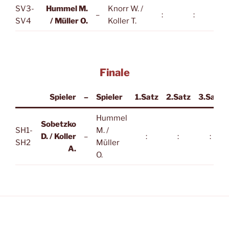
SV3-
Hummel M.
Knorr W. /
–
:
:
:
SV4
/ Müller O.
Koller T.
Finale
Spieler
–
Spieler
1.Satz
2.Satz
3.Satz
Hummel
Sobetzko
SH1-
M. /
D. / Koller
–
:
:
:
SH2
Müller
A.
O.