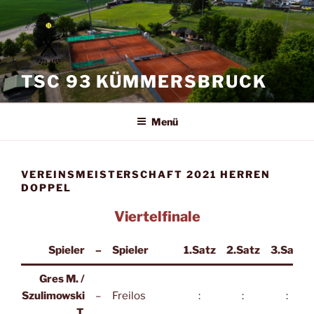
Zum
Inhalt
springen
TSC 93 KÜMMERSBRUCK
Menü
VEREINSMEISTERSCHAFT 2021 HERREN
DOPPEL
Viertelfinale
Spieler
–
Spieler
1.Satz
2.Satz
3.Satz
Gres M. /
Szulimowski
–
Freilos
:
:
:
T.