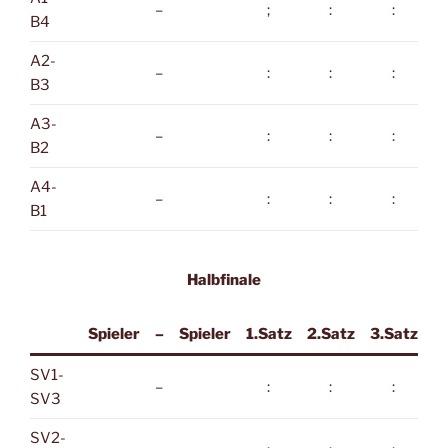
–
;
:
:
B4
A2-
–
:
:
:
B3
A3-
–
:
:
:
B2
A4-
–
:
:
:
B1
Halbfinale
Spieler
–
Spieler
1.Satz
2.Satz
3.Satz
SV1-
–
:
:
:
SV3
SV2-